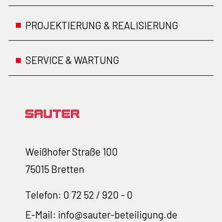
PROJEKTIERUNG & REALISIERUNG
SERVICE & WARTUNG
Weißhofer Straße 100
75015 Bretten
Telefon: 0 72 52 / 920 - 0
E-Mail:
nf
s
t
r-b
t
l
g
ng
d