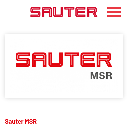
START
LEISTUNGEN
PROJEKTE
UNTERNEHMEN
KARRIERE
DOWNLOADS
Sauter MSR
IMPRESSUM